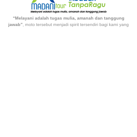
“Melayani adalah tugas mulia, amanah dan tanggung
jawab”
, moto tersebut menjadi spirit tersendiri bagi kami yang
menjalankan usaha di bidang jasa untuk terus berkomitmen
memberikan pelayanan yang prima di segala layanan yang kami
miliki.
BOOK BY PHONE
0811 1180 1805
Booking time: 09:00 - 17:00 WIB
HEAD OFFICE
Jl. Dewi Sartika No. 323 A
Cawang, Jakarta Timur 13630
GIVE YOUR FEEDBACK
marketing@madanitour.co
Help us improve!
SERVICES AND SUPPORT