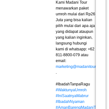
Kami Madani Tour
menawarkan paket
umroh mulai dari Rp26
Juta yang bisa kalian
pilih mulai dari apa aja
yang didapat ataupun
yang kalian inginkan,
langsung hubungi
kami di whatsapp: +62
811-8800-079 atau
email:
marketing@madanitour.co
.
#IbadahTanpaRagu
#WaktunyaUmroh
#IniSaatnyaMabrur
#IbadahNyaman
#AmanBarengMadaniTour