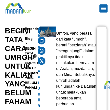
TENTANG
PAKE
PAKET H
WISAT
KONTAK 
BEGINI
Beranda
M
Umroh, yang berasal
>
a
TATA
Blog
dari kata “umroh”,
d
>
berarti “berziarah” atau
CARA
a
BEGINI
“mengunjungi”, dalam
n
TATA
UMROH
praktiknya tidak
CARA
i
melakukan bermalam
UMROH
UNTUK
T
UNTUK
di Arafah, muzdalifah,
o
KALIAN
KALIAN
dan Mina. Sebaliknya,
u
YANG
umroh adalah
YANG
r
BELUM
kunjungan ke Baitullah
FAHAM
J
BELUM
untuk melakukan
u
beberapa amal
FAHAM
li
perbuatan.
9