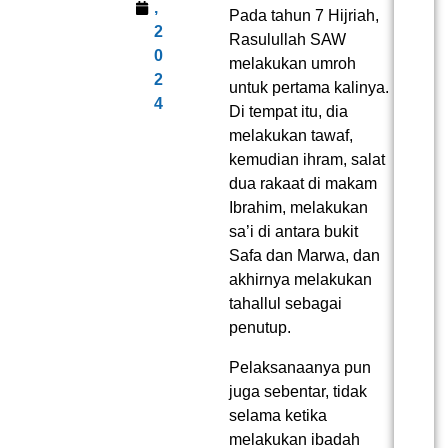
,
Pada tahun 7 Hijriah,
2
Rasulullah SAW
0
melakukan umroh
2
untuk pertama kalinya.
4
Di tempat itu, dia
melakukan tawaf,
kemudian ihram, salat
dua rakaat di makam
Ibrahim, melakukan
sa’i di antara bukit
Safa dan Marwa, dan
akhirnya melakukan
tahallul sebagai
penutup.
Pelaksanaanya pun
juga sebentar, tidak
selama ketika
melakukan ibadah