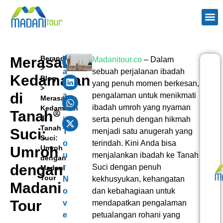
TENTANG
PAKE
PAKET H
WISAT
KONTAK 
Merasakan
Beranda
M
Madanitour.co
–
Dalam
>
a
sebuah perjalanan ibadah
Kedamaian
Blog
d
yang penuh momen berkesan,
>
di
a
pengalaman untuk menikmati
Merasakan
n
ibadah umroh yang nyaman
Kedamaian
Tanah
di
i
serta penuh dengan hikmah
Tanah
Suci:
T
menjadi satu anugerah yang
Suci:
o
terindah. Kini Anda bisa
Umroh
Umroh
u
menjalankan ibadah ke Tanah
dengan
dengan
r
Suci dengan penuh
Madani
Tour
N
kekhusyukan, kehangatan
Madani
o
dan kebahagiaan untuk
Tour
v
mendapatkan pengalaman
e
petualangan rohani yang