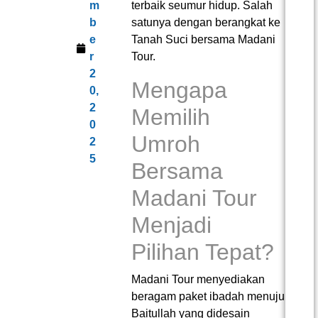
m
terbaik seumur hidup. Salah
b
satunya dengan berangkat ke
e
Tanah Suci bersama Madani
r
Tour.
2
Mengapa
0,
2
Memilih
0
Umroh
2
5
Bersama
Madani Tour
Menjadi
Pilihan Tepat?
Madani Tour menyediakan
beragam paket ibadah menuju
Baitullah yang didesain