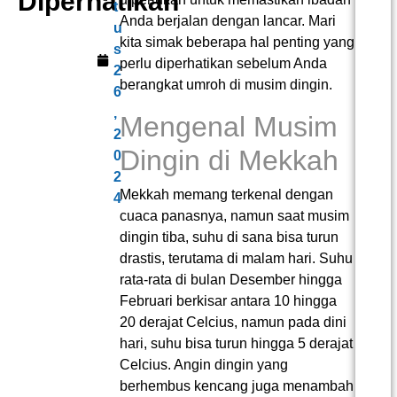
Diperhatikan
t
Anda berjalan dengan lancar. Mari
u
kita simak beberapa hal penting yang
s
perlu diperhatikan sebelum Anda
2
berangkat umroh di musim dingin.
6
,
Mengenal Musim
2
Dingin di Mekkah
0
2
Mekkah memang terkenal dengan
4
cuaca panasnya, namun saat musim
dingin tiba, suhu di sana bisa turun
drastis, terutama di malam hari. Suhu
rata-rata di bulan Desember hingga
Februari berkisar antara 10 hingga
20 derajat Celcius, namun pada dini
hari, suhu bisa turun hingga 5 derajat
Celcius. Angin dingin yang
berhembus kencang juga menambah