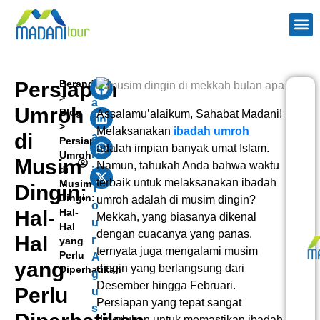
TENTANG
PAKE
PAKET H
WISAT
KONTAK 
Persiapan
Beranda
M
>
a
Umroh
Blog
Assalamu’alaikum, Sahabat Madani!
d
>
Melaksanakan
ibadah umroh
di
a
Persiapan
adalah impian banyak umat Islam.
n
Umroh
Musim
Namun, tahukah Anda bahwa waktu
di
i
terbaik untuk melaksanakan ibadah
Musim
Dingin:
T
Dingin:
umroh adalah di musim dingin?
o
Hal-
Hal-
Mekkah, yang biasanya dikenal
u
Hal
dengan cuacanya yang panas,
Hal
r
yang
ternyata juga mengalami musim
Perlu
A
yang
dingin yang berlangsung dari
Diperhatikan
g
Desember hingga Februari.
Perlu
u
Persiapan yang tepat sangat
s
diperlukan untuk memastikan ibadah