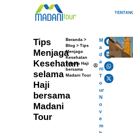
TENTAN
Tips
Beranda
>
M
Blog
>
Tips
a
Menjaga
Menjaga
d
Kesehatan
Kesehatan
a
selama Haji
ni
bersama
selama
Madani Tour
T
Haji
o
ur
bersama
N
Madani
o
v
Tour
e
m
b