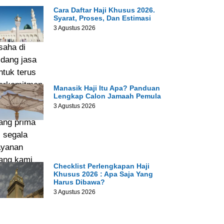
agi kami
Cara Daftar Haji Khusus 2026.
Syarat, Proses, Dan Estimasi
ang
3 Agustus 2026
enjalankan
saha di
idang jasa
ntuk terus
erkomitmen
Manasik Haji Itu Apa? Panduan
Lengkap Calon Jamaah Pemula
emberikan
3 Agustus 2026
elayanan
ang prima
i segala
ayanan
ang kami
Checklist Perlengkapan Haji
iliki.
Khusus 2026 : Apa Saja Yang
Harus Dibawa?
3 Agustus 2026