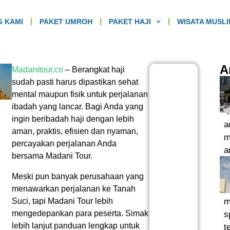
G KAMI
PAKET UMROH
PAKET HAJI
WISATA MUSL
A
Madanitour.co
–
Berangkat haji
sudah pasti harus dipastikan sehat
mental maupun fisik untuk perjalanan
ibadah yang lancar. Bagi Anda yang
“
ingin beribadah haji dengan lebih
a
aman, praktis, efisien dan nyaman,
m
percayakan perjalanan Anda
a
bersama Madani Tour.
t
j
Meski pun banyak perusahaan yang
t
menawarkan perjalanan ke Tanah
Suci, tapi Madani Tour lebih
m
mengedepankan para peserta. Simak
s
lebih lanjut panduan lengkap untuk
t