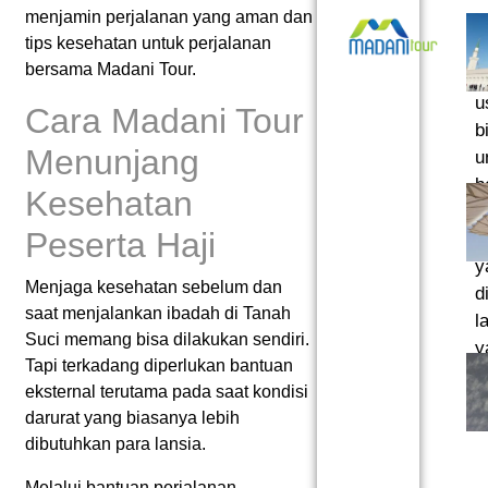
menjamin perjalanan yang aman dan
b
tips kesehatan untuk perjalanan
y
bersama Madani Tour.
m
u
Cara Madani Tour
b
Menunjang
u
b
Kesehatan
m
Peserta Haji
p
y
Menjaga kesehatan sebelum dan
d
saat menjalankan ibadah di Tanah
l
Suci memang bisa dilakukan sendiri.
y
Tapi terkadang diperlukan bantuan
m
eksternal terutama pada saat kondisi
darurat yang biasanya lebih
dibutuhkan para lansia.
Melalui bantuan perjalanan