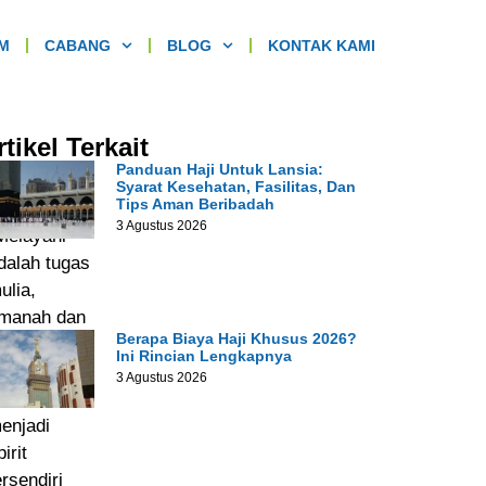
IM
CABANG
BLOG
KONTAK KAMI
rtikel Terkait
Madani
Panduan Haji Untuk Lansia:
Syarat Kesehatan, Fasilitas, Dan
Tour
Tips Aman Beribadah
3 Agustus 2026
Melayani
dalah tugas
ulia,
manah dan
Berapa Biaya Haji Khusus 2026?
anggung
Ini Rincian Lengkapnya
awab”, moto
3 Agustus 2026
ersebut
enjadi
pirit
ersendiri