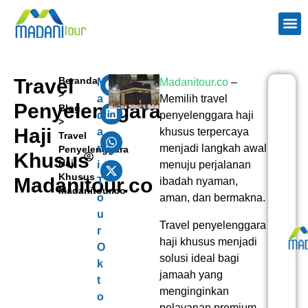
TENTANG
PAKE
PAKET H
WISAT
KONTAK 
Travel
Beranda
M
Madanitour.co
–
>
a
Memilih
travel
Penyelenggara
Blog
d
penyelenggara haji
>
Haji
a
khusus
terpercaya
Travel
n
menjadi langkah awal
Penyelenggara
Khusus
Haji
i
menuju perjalanan
Khusus
Madanitour.co
T
ibadah nyaman,
Madanitour.co
o
aman, dan bermakna.
u
Travel penyelenggara
r
haji khusus
menjadi
O
solusi ideal bagi
k
jamaah yang
t
menginginkan
o
pelayanan premium