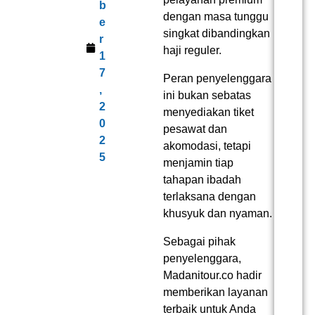
b
dengan masa tunggu
e
singkat dibandingkan
r
haji reguler.
1
7
Peran penyelenggara
,
ini bukan sebatas
2
menyediakan tiket
0
pesawat dan
2
akomodasi, tetapi
5
menjamin tiap
tahapan ibadah
terlaksana dengan
khusyuk dan nyaman.
Sebagai pihak
penyelenggara,
Madanitour.co hadir
memberikan layanan
terbaik untuk Anda