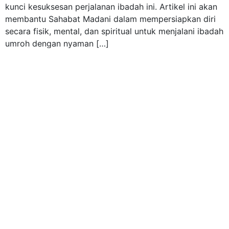
kunci kesuksesan perjalanan ibadah ini. Artikel ini akan
membantu Sahabat Madani dalam mempersiapkan diri
secara fisik, mental, dan spiritual untuk menjalani ibadah
umroh dengan nyaman […]
Beranda
>
Arsip untuk 26 September 2024
“Melayani adalah tugas mulia, amanah dan tanggung
jawab”
, moto tersebut menjadi spirit tersendiri bagi kami yang
menjalankan usaha di bidang jasa untuk terus berkomitmen
memberikan pelayanan yang prima di segala layanan yang kami
miliki.