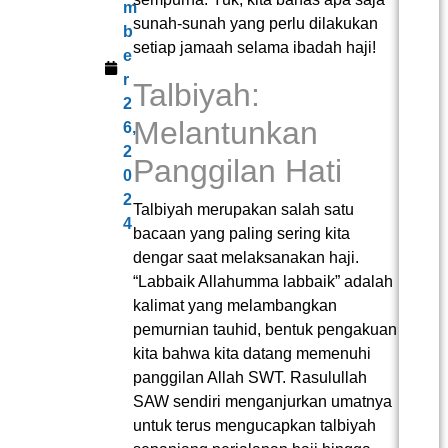
m
sunah-sunah yang perlu dilakukan
b
setiap jamaah selama ibadah haji!
e
r
Talbiyah:
2
Melantunkan
6,
2
Panggilan Hati
0
2
Talbiyah merupakan salah satu
4
bacaan yang paling sering kita
dengar saat melaksanakan haji.
“Labbaik Allahumma labbaik” adalah
kalimat yang melambangkan
pemurnian tauhid, bentuk pengakuan
kita bahwa kita datang memenuhi
panggilan Allah SWT. Rasulullah
SAW sendiri menganjurkan umatnya
untuk terus mengucapkan talbiyah