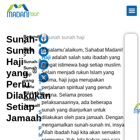
TENTANG
PAKE
PAKET H
WISAT
KONTAK 
Sunah-
Beranda
M
>
a
Sunah
Blog
Assalamu’alaikum, Sahabat Madani!
d
>
Haji
adalah salah satu ibadah yang
Haji
a
Sunah-
sangat istimewa bagi setiap muslim.
n
Sunah
yang
Selain menjadi rukun Islam yang
Haji
i
kelima, haji juga merupakan
yang
Perlu
T
Perlu
perjalanan spiritual yang penuh
o
Dilakukan
Dilakukan
makna. Selama proses
u
Setiap
pelaksanaannya, ada beberapa
Setiap
r
Jamaah
sunah yang dianjurkan untuk
S
Jamaah
dilakukan oleh para jamaah. Dengan
e
mengamalkan sunah-sunah ini, insya
p
Allah ibadah haji kita akan semakin
te
sempurna. Yuk, kita bahas apa saja